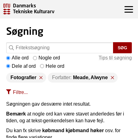
Danmarks
Tekniske Kulturarv
Søgning
SØG
Alle ord
Nogle ord
Tips til søgning
Dele af ord
Hele ord
Fotografier
Forfatter:
Meade, Alwyne
Filtre...
Søgningen gav desværre intet resultat.
Bemærk
at nogle ord kan være stavet anderledes før i
tiden, og at tekst-genkendelsen kan have fejl.
Du kan fx skrive
købmand kjøbmand høker
osv. for
finde flere variationer.