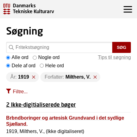
Danmarks
Tekniske Kulturarv
Søgning
SØG
Alle ord
Nogle ord
Tips til søgning
Dele af ord
Hele ord
År:
1919
Forfatter:
Milthers, V.
Filtre...
2 Ikke-digitialiserede bøger
Brbndboringer og artesisk Grundvand i det sydlige
Sjælland.
1919, Milthers, V., (Ikke digitaliseret)