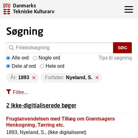
Danmarks
Tekniske Kulturarv
Søgning
SØG
Alle ord
Nogle ord
Tips til søgning
Dele af ord
Hele ord
År:
1893
Forfatter:
Nyeland, S.
Filtre...
2 Ikke-digitialiserede bøger
Frugtanvendelsen med Tillæg om Grøntsagers
Henkogning, Tørring etc.
1893, Nyeland, S., (Ikke digitaliseret)