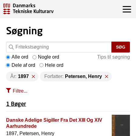
Danmarks
Tekniske Kulturarv
Søgning
SØG
Alle ord
Nogle ord
Tips til søgning
Dele af ord
Hele ord
År:
1897
Forfatter:
Petersen, Henry
Filtre...
1 Bøger
Danske Adelige Sigiller Fra Det XIII Og XIV
Aarhundrede
1897, Petersen, Henry