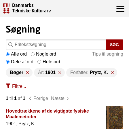
Danmarks
Tekniske Kulturarv
Søgning
SØG
Alle ord
Nogle ord
Tips til søgning
Dele af ord
Hele ord
Bøger
År:
1901
Forfatter:
Prytz, K.
Filtre...
1
til
1
af
1
Forrige
Næste
Hovedtrækkene af de vigtigste fysiske
Maalemetoder
1901, Prytz, K.