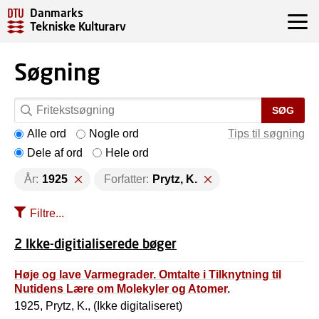
Danmarks
Tekniske Kulturarv
Søgning
SØG
Alle ord
Nogle ord
Tips til søgning
Dele af ord
Hele ord
År:
1925
Forfatter:
Prytz, K.
Filtre...
2 Ikke-digitialiserede bøger
Høje og lave Varmegrader. Omtalte i Tilknytning til
Nutidens Lære om Molekyler og Atomer.
1925, Prytz, K., (Ikke digitaliseret)