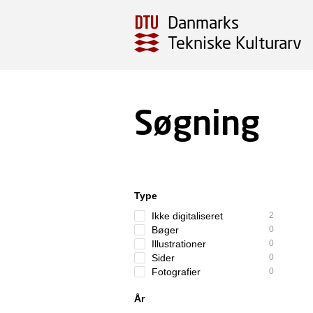
Danmarks
Tekniske Kulturarv
Søgning
Type
Ikke digitaliseret
2
Bøger
0
Illustrationer
0
Sider
0
Fotografier
0
År