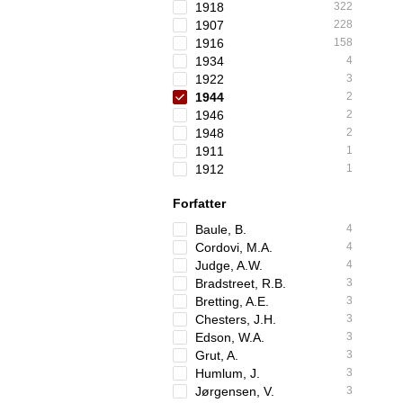
1918
322
1907
228
1916
158
1934
4
1922
3
1944
2
1946
2
1948
2
1911
1
1912
1
Forfatter
Baule, B.
4
Cordovi, M.A.
4
Judge, A.W.
4
Bradstreet, R.B.
3
Bretting, A.E.
3
Chesters, J.H.
3
Edson, W.A.
3
Grut, A.
3
Humlum, J.
3
Jørgensen, V.
3