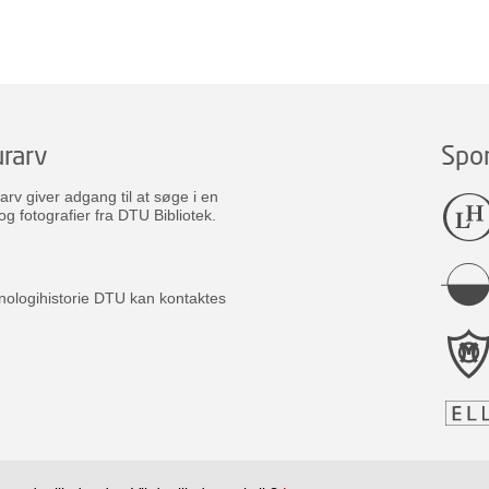
rarv
Spo
v giver adgang til at søge i en
og fotografier fra DTU Bibliotek.
nologihistorie DTU kan kontaktes