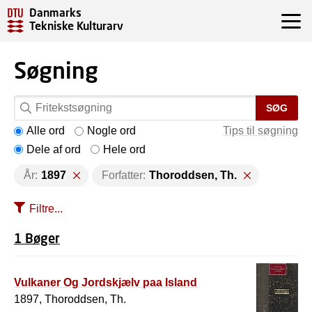
Danmarks
Tekniske Kulturarv
Søgning
SØG
Alle ord
Nogle ord
Tips til søgning
Dele af ord
Hele ord
År:
1897
Forfatter:
Thoroddsen, Th.
Filtre...
1 Bøger
Vulkaner Og Jordskjælv paa Island
1897, Thoroddsen, Th.