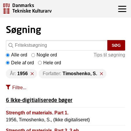
Danmarks
Tekniske Kulturarv
Søgning
SØG
Alle ord
Nogle ord
Tips til søgning
Dele af ord
Hele ord
År:
1956
Forfatter:
Timoshenko, S.
Filtre...
6 Ikke-digitialiserede bøger
Strength of materials. Part 1.
1956, Timoshenko, S., (Ikke digitaliseret)
Strength of materials. Part 2. 3.eh.