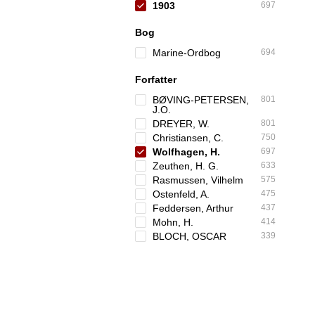
1903
697
Bog
Marine-Ordbog
694
Forfatter
BØVING-PETERSEN,
801
J.O.
DREYER, W.
801
Christiansen, C.
750
Wolfhagen, H.
697
Zeuthen, H. G.
633
Rasmussen, Vilhelm
575
Ostenfeld, A.
475
Feddersen, Arthur
437
Mohn, H.
414
BLOCH, OSCAR
339