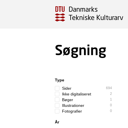
Danmarks
Tekniske Kulturarv
Søgning
Type
Sider
694
Ikke digitaliseret
2
Bøger
1
Illustrationer
0
Fotografier
0
År