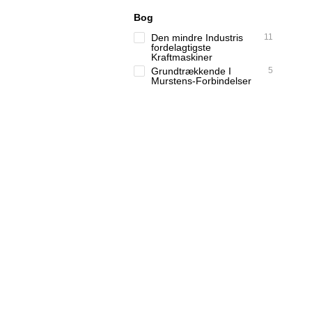
Bog
Den mindre Industris
11
fordelagtigste
Kraftmaskiner
Grundtrækkende I
5
Murstens-Forbindelser