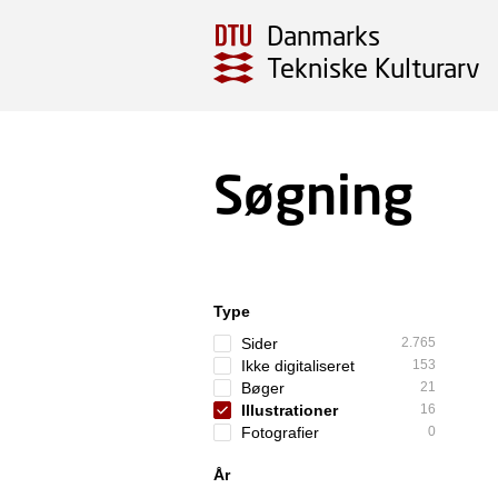
Danmarks
Tekniske Kulturarv
Søgning
Type
Sider
2.765
Ikke digitaliseret
153
Bøger
21
Illustrationer
16
Fotografier
0
År