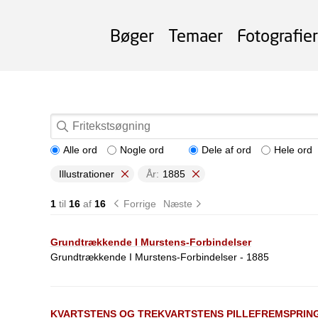
Bøger
Temaer
Fotografier
Alle ord
Nogle ord
Dele af ord
Hele ord
Illustrationer
År:
1885
1
til
16
af
16
Forrige
Næste
Grundtrækkende I Murstens-Forbindelser
Grundtrækkende I Murstens-Forbindelser - 1885
KVARTSTENS OG TREKVARTSTENS PILLEFREMSPRIN