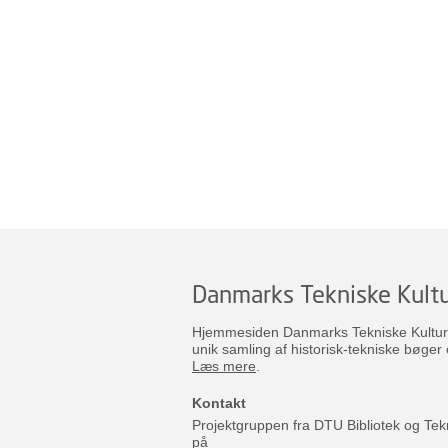
Danmarks Tekniske Kultu
Hjemmesiden Danmarks Tekniske Kulturar
unik samling af historisk-tekniske bøger 
Læs mere
.
Kontakt
Projektgruppen fra DTU Bibliotek og Tek
på