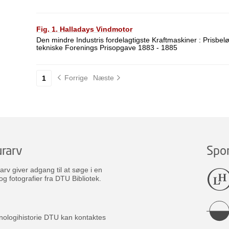
Fig. 1. Halladays Vindmotor
Den mindre Industris fordelagtigste Kraftmaskiner : Prisbel
tekniske Forenings Prisopgave 1883 - 1885
Forrige
Næste
1
rarv
Spo
v giver adgang til at søge i en
og fotografier fra DTU Bibliotek.
nologihistorie DTU kan kontaktes