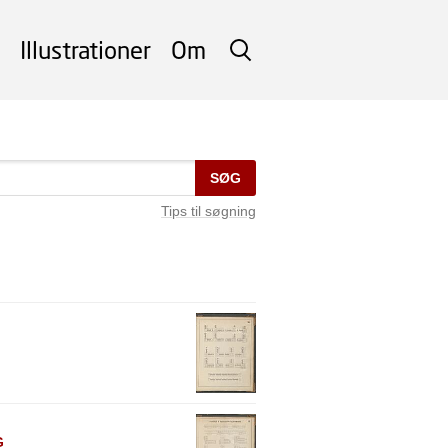
Illustrationer
Om
SØG
SØG
Tips til søgning
G