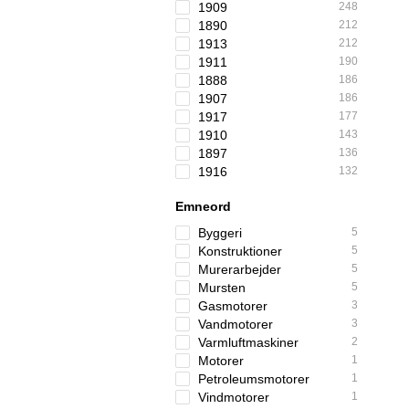
1909
248
1890
212
1913
212
1911
190
1888
186
1907
186
1917
177
1910
143
1897
136
1916
132
Emneord
Byggeri
5
Konstruktioner
5
Murerarbejder
5
Mursten
5
Gasmotorer
3
Vandmotorer
3
Varmluftmaskiner
2
Motorer
1
Petroleumsmotorer
1
Vindmotorer
1