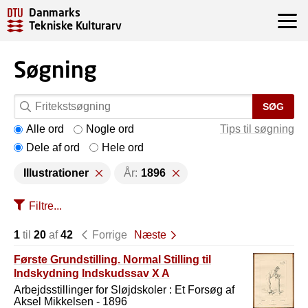
Danmarks
Tekniske Kulturarv
Søgning
SØG
Alle ord
Nogle ord
Tips til søgning
Dele af ord
Hele ord
Illustrationer
År:
1896
Filtre...
1
til
20
af
42
Forrige
Næste
Første Grundstilling. Normal Stilling til
Indskydning Indskudssav X A
Arbejdsstillinger for Sløjdskoler : Et Forsøg af
Aksel Mikkelsen - 1896