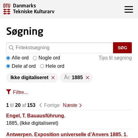
Danmarks
Tekniske Kulturarv
Søgning
SØG
Alle ord
Nogle ord
Tips til søgning
Dele af ord
Hele ord
Ikke digitaliseret
År:
1885
Filtre...
1
til
20
af
153
Forrige
Næste
Engel, T. Bauausführung.
1885, (Ikke digitaliseret)
Antwerpen. Exposition universelle d’Anvers 1885. 1.