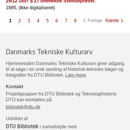
29/12 1857 § 27 ommeldte Svendeprøver.
1885, (Ikke digitaliseret)
Forrige
Næste
1
2
3
4
5
6
7
8
Danmarks Tekniske Kulturarv
Hjemmesiden Danmarks Tekniske Kulturarv giver adgang
til at søge i en unik samling af historisk-tekniske bøger og
fotografier fra DTU Bibliotek.
Læs mere
.
Kontakt
Projektgruppen fra DTU Bibliotek og Teknologihistorie
DTU kan kontaktes på
bibliotek@dtu.dk
Udviklet af
DTU Bibliotek
i samarbejde med