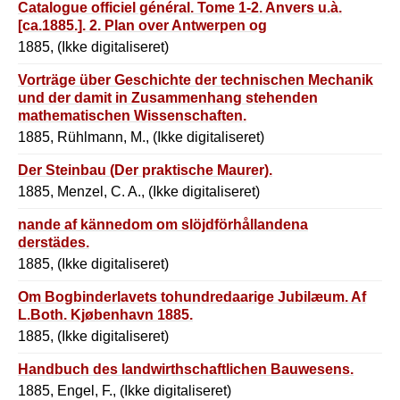
Catalogue officiel général. Tome 1-2. Anvers u.à.
[ca.1885.]. 2. Plan over Antwerpen og
Verdensudst1111ngen.
1885, (Ikke digitaliseret)
Vorträge über Geschichte der technischen Mechanik
und der damit in Zusammenhang stehenden
mathematischen Wissenschaften.
1885, Rühlmann, M., (Ikke digitaliseret)
Der Steinbau (Der praktische Maurer).
1885, Menzel, C. A., (Ikke digitaliseret)
nande af kännedom om slöjdförhållandena
derstädes.
1885, (Ikke digitaliseret)
Om Bogbinderlavets tohundredaarige Jubilæum. Af
L.Both. Kjøbenhavn 1885.
1885, (Ikke digitaliseret)
Handbuch des landwirthschaftlichen Bauwesens.
1885, Engel, F., (Ikke digitaliseret)