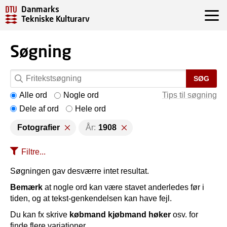
Danmarks
Tekniske Kulturarv
Søgning
SØG
Alle ord
Nogle ord
Tips til søgning
Dele af ord
Hele ord
Fotografier
År:
1908
Filtre...
Søgningen gav desværre intet resultat.
Bemærk
at nogle ord kan være stavet anderledes før i
tiden, og at tekst-genkendelsen kan have fejl.
Du kan fx skrive
købmand kjøbmand høker
osv. for
finde flere variationer.