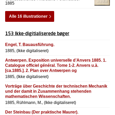
1885
Alle 16 illustrationer
153 Ikke-digitialiserede bøger
Engel, T. Bauausführung.
1885, (Ikke digitaliseret)
Antwerpen. Exposition universelle d’Anvers 1885. 1.
Catalogue officiel général. Tome 1-2. Anvers u.à.
[ca.1885.]. 2. Plan over Antwerpen og
Verdensudst1111ngen.
1885, (Ikke digitaliseret)
Vorträge über Geschichte der technischen Mechanik
und der damit in Zusammenhang stehenden
mathematischen Wissenschaften.
1885, Rühlmann, M., (Ikke digitaliseret)
Der Steinbau (Der praktische Maurer).