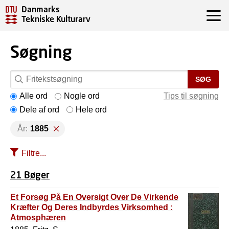
Danmarks
Tekniske Kulturarv
Søgning
SØG
Alle ord
Nogle ord
Tips til søgning
Dele af ord
Hele ord
År:
1885
Filtre...
21 Bøger
Et Forsøg På En Oversigt Over De Virkende
Kræfter Og Deres Indbyrdes Virksomhed :
Atmosphæren