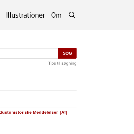
Illustrationer
Om
SØG
SØG
Tips til søgning
trihistoriske Meddelelser. [Af]