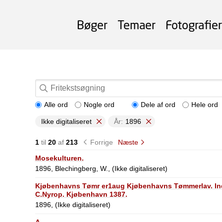
Bøger
Temaer
Fotografier
Alle ord
Nogle ord
Dele af ord
Hele ord
Ikke digitaliseret
År:
1896
1
til
20
af
213
Forrige
Næste
Mosekulturen.
1896, Blechingberg, W., (Ikke digitaliseret)
Kjøbenhavns Tømr er1aug Kjøbenhavns Tømmerlav. Indus
C.Nyrop. Kjøbenhavn 1387.
1896, (Ikke digitaliseret)
A