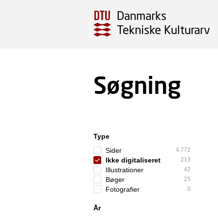
Danmarks
Tekniske Kulturarv
Søgning
Type
Sider
4.772
Ikke digitaliseret
213
Illustrationer
42
Bøger
25
Fotografier
0
År