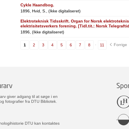
Cykle Haandbog.
1896, Hvid, S., (Ikke digitaliseret)
Elektroteknisk Tidsskrift. Organ for Norsk elektrotekni
elektrisitetsverkers forening. [Tidl.tit.: Norsk Telegraft
1896, (Ikke digitaliseret)
Forrige
1
2
3
4
5
6
7
8
11
rarv
Spo
v giver adgang til at søge i en
og fotografier fra DTU Bibliotek.
nologihistorie DTU kan kontaktes