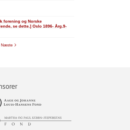
sk forening og Norske
idende, se dette.] Oslo 1896- Årg.9-
Næste
nsorer