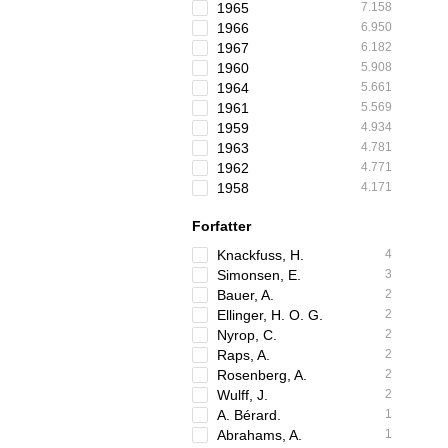
1965
7.158
1966
6.950
1967
6.182
1960
5.908
1964
5.661
1961
5.569
1959
4.934
1963
4.781
1962
4.771
1958
4.171
Forfatter
Knackfuss, H.
4
Simonsen, E.
3
Bauer, A.
2
Ellinger, H. O. G.
2
Nyrop, C.
2
Raps, A.
2
Rosenberg, A.
2
Wulff, J.
2
A. Bérard.
1
Abrahams, A.
1