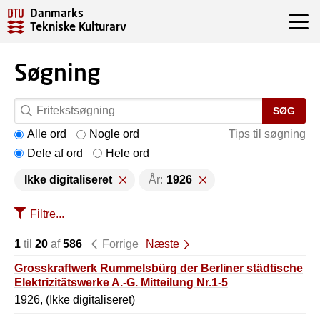
Danmarks
Tekniske Kulturarv
Søgning
SØG
Alle ord
Nogle ord
Tips til søgning
Dele af ord
Hele ord
Ikke digitaliseret
År:
1926
Filtre...
1
til
20
af
586
Forrige
Næste
Grosskraftwerk Rummelsbürg der Berliner städtische
Elektrizitätswerke A.-G. Mitteilung Nr.1-5
1926, (Ikke digitaliseret)