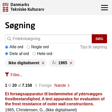
Danmarks
Tekniske Kulturarv
Søgning
SØG
Alle ord
Nogle ord
Tips til søgning
Dele af ord
Hele ord
Ikke digitaliseret
År:
1965
Filtre...
1
til
20
af
7.158
Forrige
Næste
Et forsøgsapparatur til bedømmelse af ydervægges
frostbestandighed. A test apparatus for evaluation of
the frost resistance of outer wall constructions.
1965, Christensen, G., (Ikke digitaliseret)