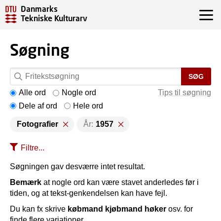
Danmarks
Tekniske Kulturarv
Søgning
SØG
Alle ord
Nogle ord
Tips til søgning
Dele af ord
Hele ord
Fotografier
År:
1957
Filtre...
Søgningen gav desværre intet resultat.
Bemærk
at nogle ord kan være stavet anderledes før i
tiden, og at tekst-genkendelsen kan have fejl.
Du kan fx skrive
købmand kjøbmand høker
osv. for
finde flere variationer.