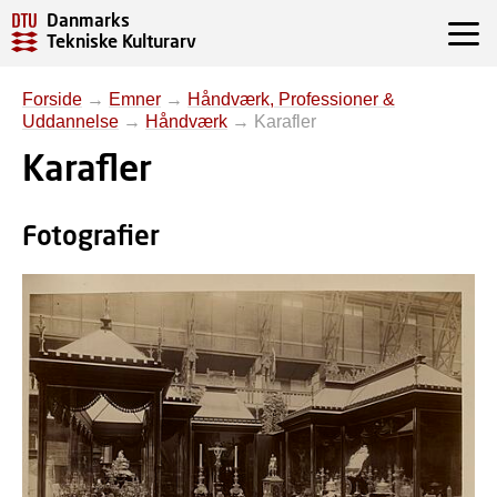
Danmarks
Tekniske Kulturarv
Forside
→
Emner
→
Håndværk, Professioner &
Uddannelse
→
Håndværk
→
Karafler
Karafler
Fotografier