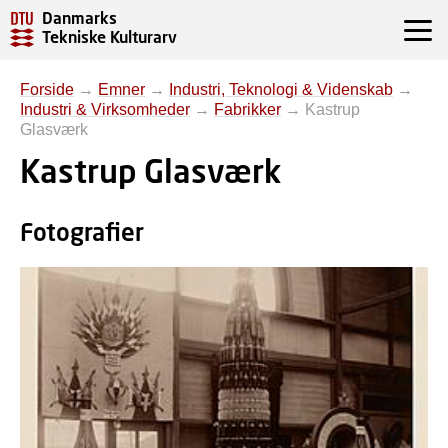
Danmarks
Tekniske Kulturarv
Forside
→
Emner
→
Industri, Teknologi & Videnskab
→
Industri & Virksomheder
→
Fabrikker
→
Kastrup
Glasværk
Kastrup Glasværk
Fotografier