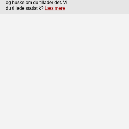
og huske om du tillader det. Vil
Side
af
336
Forrige
Næste
du tillade statistik?
Læs mere
165

Henseende hviler paa vort Toldopsyn, minder i meget om

Reglementerne i Molboernes Rige.

Den ny Toldlov er i sin endelige Affattelse bleven saa

uklar og vidtløftig, at der uafbrudt maa ustedes »Resolu-

tioner«, i hvilke omstridte eller tvivlsomme Varers Plads i

Tolftariffen efter en meget indgaaende Motivering 
kundgøres

af Generaldirektoratet for Toldopsynet og 
Handelsstanden.

I mange Tilfælde ledsages disse »Resolutioner« af 
fotografiske

Fig. 87.

Gengivelser, der tilligemed Motiveringernes Ordlyd 
utvivlsomt

en Gang i Fremtiden vil havne i et Museum. Lad os af 
den
