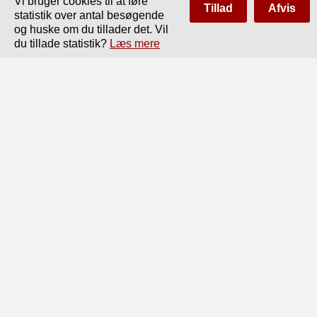
Vi bruger cookies til at føre
Tillad
Afvis
statistik over antal besøgende
og huske om du tillader det. Vil
du tillade statistik?
Læs mere
Side
af
646
Forrige
Næste