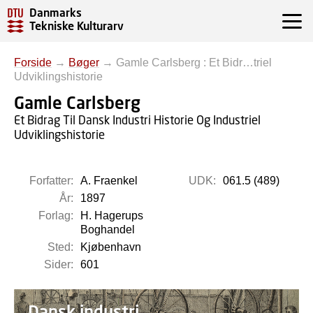
Danmarks
Tekniske Kulturarv
Forside
→
Bøger
→
Gamle Carlsberg : Et Bidr…triel
Udviklingshistorie
Gamle Carlsberg
Et Bidrag Til Dansk Industri Historie Og Industriel
Udviklingshistorie
Forfatter:
A. Fraenkel
UDK:
061.5 (489)
År:
1897
Forlag:
H. Hagerups
Boghandel
Sted:
Kjøbenhavn
Sider:
601
Dansk industri