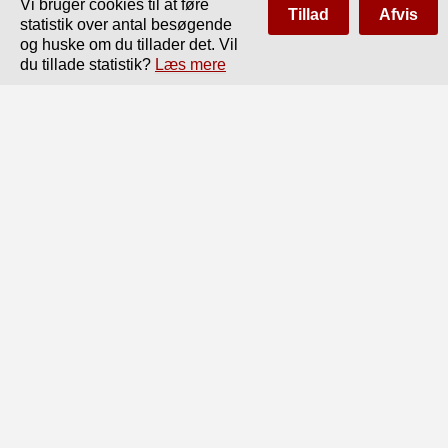
Vi bruger cookies til at føre
Tillad
Afvis
statistik over antal besøgende
og huske om du tillader det. Vil
du tillade statistik?
Læs mere
Side
af
30
Forrige
Næste
9

Et andet Stykke Tømmer Bv B1 af givne Dimensio-

ner skal have et Hjørne a¥ a1 liggende i den vand-

rette Billedplan. Tømrets Underkant, der udgaar

fra a¥ a1 er vandret afbildet i L¥ og skal hvile paa

Av A1 i et Punkt, der vandret er afbildet i b¥. Tøm-

ret B¥ B1 skal med Undersiden hvile paa øverste

Forkant af A¥ A*. Billederne B¥ og B1 samt B¥ B|!s

Snit med den vandrette og den lodrette Billed-

plan skulle fremstilles.

Løsningen er udført paa følgende Maade.

A¥ A‘ er vist i Sideprojection som As. Punk-

tet a¥ a1 er afbildet i as, b¥ b1 i bs. Underkanten

Lv L1 af B¥ B1 er vist i Profilet som Ls. Linien Ls
