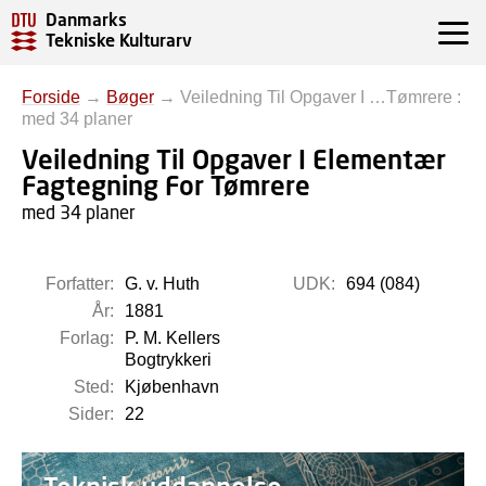
Danmarks
Tekniske Kulturarv
Forside
→
Bøger
→
Veiledning Til Opgaver I …Tømrere :
med 34 planer
Veiledning Til Opgaver I Elementær
Fagtegning For Tømrere
med 34 planer
Forfatter:
G. v. Huth
UDK:
694 (084)
År:
1881
Forlag:
P. M. Kellers
Bogtrykkeri
Sted:
Kjøbenhavn
Sider:
22