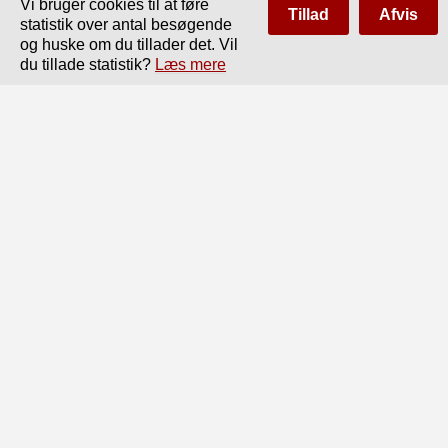
Vi bruger cookies til at føre
Tillad
Afvis
statistik over antal besøgende
og huske om du tillader det. Vil
du tillade statistik?
Læs mere
Side
af
30
Forrige
Næste
19

2) Tilridsning og Tilskjæring af samme.

3) Opstalt og Plantegning.

Plan I41,

Løsning.

Profiltrekanten er vandret afbildet i a¥bvcv og

lodret i a1 b1 c1.

Til Løsning af denne Opgave er fremstillet en

Sideprojection, hvori Tømrets Underkanter falde

sammen i Linien asbs, der da tillige er den sande

Længde af b'c1, bvcv der i Profiltrekanten er be-

nyttet som bPøP.

De Maal, der benyttes paa Profilet for at. til-

vejebringe de fornødne Snit i Tømret, ere over-
