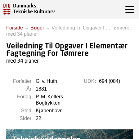
Danmarks
Tekniske Kulturarv
Forside
→
Bøger
→
Veiledning Til Opgaver I …Tømrere :
med 34 planer
Veiledning Til Opgaver I Elementær
Fagtegning For Tømrere
med 34 planer
Forfatter:
G. v. Huth
UDK:
694 (084)
År:
1881
Forlag:
P. M. Kellers
Bogtrykkeri
Sted:
Kjøbenhavn
Sider:
22