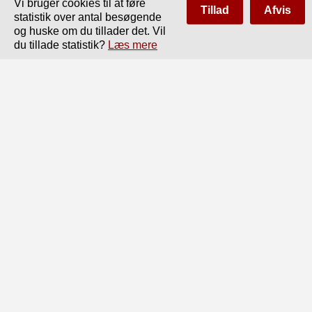
Vi bruger cookies til at føre
Tillad
Afvis
statistik over antal besøgende
og huske om du tillader det. Vil
du tillade statistik?
Læs mere
Side
af
22
Forrige
Næste
Dansk Forening fpr, Arbejderbegkytte'lse.

: ’ 1

■ Je Te L U N D B Y E«.