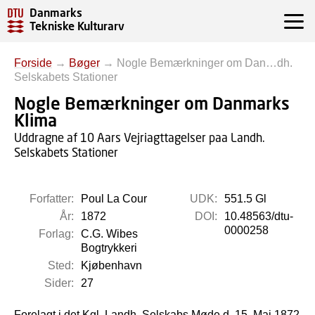
Danmarks
Tekniske Kulturarv
Forside
→
Bøger
→
Nogle Bemærkninger om Dan…dh.
Selskabets Stationer
Nogle Bemærkninger om Danmarks
Klima
Uddragne af 10 Aars Vejriagttagelser paa Landh.
Selskabets Stationer
Forfatter:
Poul La Cour
UDK:
551.5 Gl
År:
1872
DOI:
10.48563/dtu-
0000258
Forlag:
C.G. Wibes
Bogtrykkeri
Sted:
Kjøbenhavn
Sider:
27
Forelagt i det Kgl. Landh. Selskabs Møde d. 15. Maj 1872