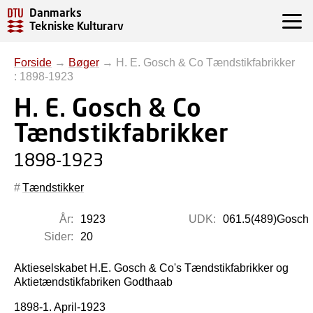
Danmarks
Tekniske Kulturarv
Forside
→
Bøger
→
H. E. Gosch & Co Tændstikfabrikker
: 1898-1923
H. E. Gosch & Co
Tændstikfabrikker
1898-1923
Tændstikker
År:
1923
UDK:
061.5(489)Gosch
Sider:
20
Aktieselskabet H.E. Gosch & Co's Tændstikfabrikker og
Aktietændstikfabriken Godthaab
1898-1. April-1923