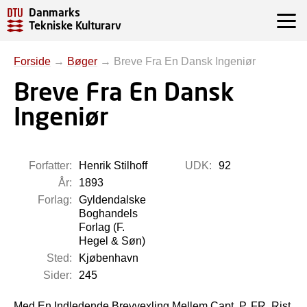
Danmarks
Tekniske Kulturarv
Forside
→
Bøger
→
Breve Fra En Dansk Ingeniør
Breve Fra En Dansk
Ingeniør
Forfatter:
Henrik Stilhoff
UDK:
92
År:
1893
Forlag:
Gyldendalske
Boghandels
Forlag (F.
Hegel & Søn)
Sted:
Kjøbenhavn
Sider:
245
Med En Indledende Brevvexling Mellem Capt. P. FR. Rist