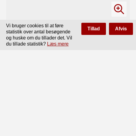
Vi bruger cookies til at føre
Tillad
Afvis
statistik over antal besøgende
og huske om du tillader det. Vil
du tillade statistik?
Læs mere
Side
af
264
Forrige
Næste
KAIR PATTÉ CINNA PIQUET 208.	79

Jok

Kair Patté Cinna Piquet 208 d. 23. Marts 1884.

Kære Moder!

Jeg har morderlig travlt og derfor maa det

gaa i Galop. Ovenstaaende lille Skizze giver

Dig et Billede af Soussectionen i Kair Patté,

ved hvilken jeg er attacheret, bestaaende af Mr.

Poitel, Condukteur, mig, Caminade, der er Sur-
