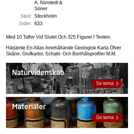
A. Norstedt &
Söner
Sted:
Stockholm
Sider:
633
Med 10 Taflor Vid Slutet Och 325 Figurer I Texten.
Härjämte En Atlas Innehållande Geologisk Karta Öfver
Skåne, Grufkartor, Schakt- Och Borrhålsprofiler M.M.
Naturvidenskab
Se tema
Materialer
Se tema