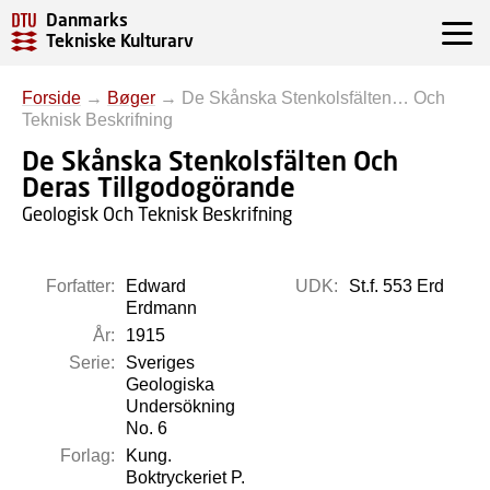
Danmarks
Tekniske Kulturarv
Forside
→
Bøger
→
De Skånska Stenkolsfälten… Och
Teknisk Beskrifning
De Skånska Stenkolsfälten Och
Deras Tillgodogörande
Geologisk Och Teknisk Beskrifning
Forfatter:
Edward
UDK:
St.f. 553 Erd
Erdmann
År:
1915
Serie:
Sveriges
Geologiska
Undersökning
No. 6
Forlag:
Kung.
Boktryckeriet P.