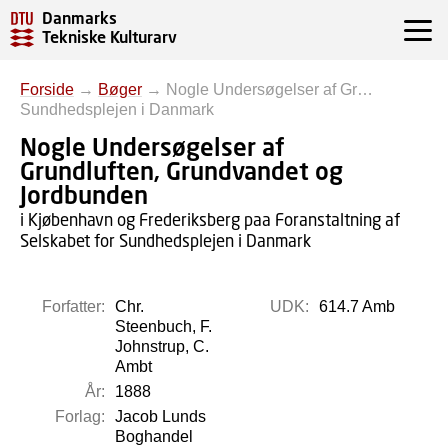
Danmarks
Tekniske Kulturarv
Forside
→
Bøger
→
Nogle Undersøgelser af Gr…
Sundhedsplejen i Danmark
Nogle Undersøgelser af
Grundluften, Grundvandet og
Jordbunden
i Kjøbenhavn og Frederiksberg paa Foranstaltning af
Selskabet for Sundhedsplejen i Danmark
Forfatter:
Chr.
UDK:
614.7 Amb
Steenbuch, F.
Johnstrup, C.
Ambt
År:
1888
Forlag:
Jacob Lunds
Boghandel