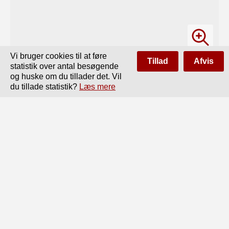
Vi bruger cookies til at føre
Tillad
Afvis
statistik over antal besøgende
og huske om du tillader det. Vil
du tillade statistik?
Læs mere
Side
af
70
Forrige
Næste
PlariVH.