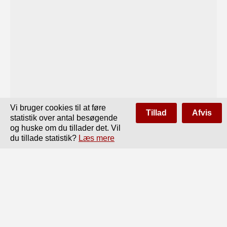
Vi bruger cookies til at føre
Tillad
Afvis
statistik over antal besøgende
og huske om du tillader det. Vil
du tillade statistik?
Læs mere
Side
af
36
Forrige
Næste