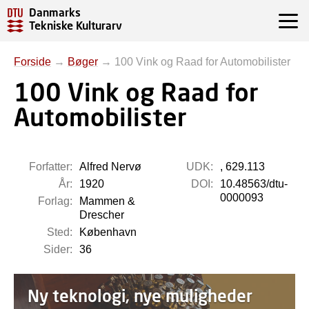
Danmarks
Tekniske Kulturarv
Forside
→
Bøger
→
100 Vink og Raad for Automobilister
100 Vink og Raad for
Automobilister
Forfatter:
Alfred Nervø
UDK:
, 629.113
År:
1920
DOI:
10.48563/dtu-
0000093
Forlag:
Mammen &
Drescher
Sted:
København
Sider:
36
Ny teknologi, nye muligheder