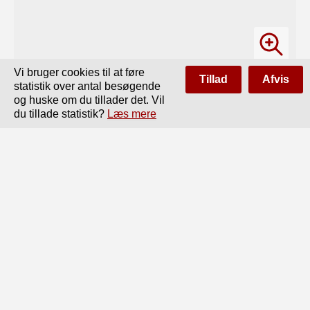
Vi bruger cookies til at føre
Tillad
Afvis
statistik over antal besøgende
og huske om du tillader det. Vil
du tillade statistik?
Læs mere
Side
af
144
Forrige
Næste
BULGING OF ROCKS IN BOTTOM OF CULEBRA 
CUT, CULEBRA, IN FRONT OF LARGE BREAK 
OR DEFORMATION SLIDE IN EAST BANK 
BETWEEN STATIONS

1746 TO 1758.