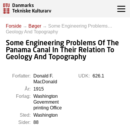
Danmarks
Tekniske Kulturarv
Forside
→
Bøger
→
Some Engineering Problems…
Geology And Topography
Some Engineering Problems Of The
Panama Canal In Their Relation To
Geology And Topography
Forfatter:
Donald F.
UDK:
626.1
MacDonald
År:
1915
Forlag:
Washington
Government
printing Office
Sted:
Washington
Sider:
88