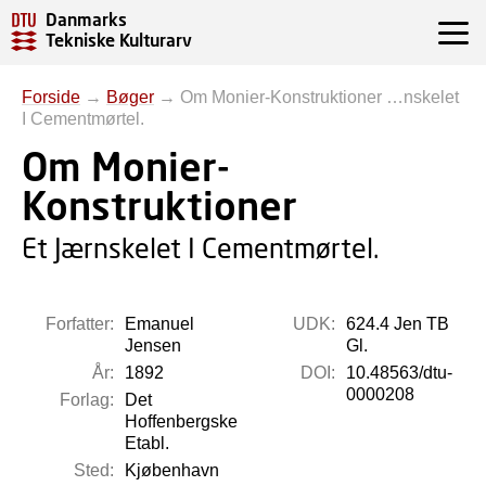
Danmarks
Tekniske Kulturarv
Forside
→
Bøger
→
Om Monier-Konstruktioner …nskelet
I Cementmørtel.
Om Monier-
Konstruktioner
Et Jærnskelet I Cementmørtel.
Forfatter:
Emanuel
UDK:
624.4 Jen TB
Jensen
Gl.
År:
1892
DOI:
10.48563/dtu-
0000208
Forlag:
Det
Hoffenbergske
Etabl.
Sted:
Kjøbenhavn