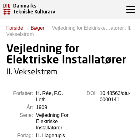
Danmarks
Tekniske Kulturarv
Forside
→
Bøger
→
Vejledning for Elektriske…atører : II.
Vekselstrøm
Vejledning for
Elektriske Installatører
II. Vekselstrøm
Forfatter:
H. Rée, F.C.
DOI:
10.48563/dtu-
Leth
0000141
År:
1909
Serie:
Vejledning For
Elektriske
Installatører
Forlag:
H. Hagerup's