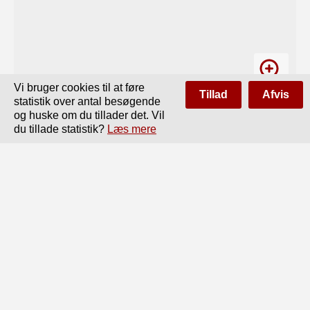
Vi bruger cookies til at føre
Tillad
Afvis
statistik over antal besøgende
og huske om du tillader det. Vil
du tillade statistik?
Læs mere
Side
af
180
Forrige
Næste
Trykfejl

Pag. 31, 8. L. f. o.: »kaldes« læs: »kalder«.

—	_ 19. - - - : »Face« læs; »Fase«.

—	32, Fig. 18: Z  er Z mellem in og i.

—	- 11. L, f. n.: »elektromotorisk« læs: »elektromagn

—	84, 11. L. f. o.: Nævneren skal være: 100,000,000.
