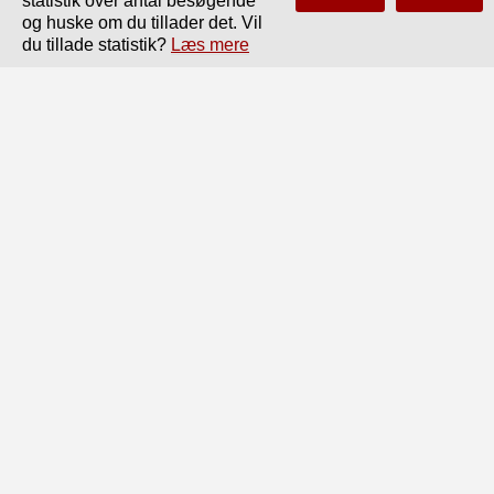
statistik over antal besøgende
og huske om du tillader det. Vil
Side
af
250
Forrige
Næste
du tillade statistik?
Læs mere