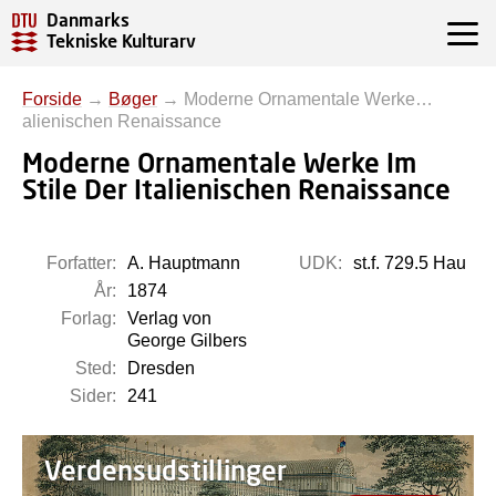
Danmarks
Tekniske Kulturarv
Forside
→
Bøger
→
Moderne Ornamentale Werke…
alienischen Renaissance
Moderne Ornamentale Werke Im
Stile Der Italienischen Renaissance
Forfatter:
A. Hauptmann
UDK:
st.f. 729.5 Hau
År:
1874
Forlag:
Verlag von
George Gilbers
Sted:
Dresden
Sider:
241
Verdensudstillinger