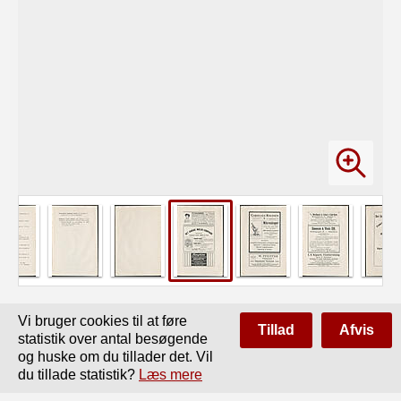
Vi bruger cookies til at føre
Side
af
20
Forrige
Næste
Tillad
Afvis
statistik over antal besøgende
og huske om du tillader det. Vil
11

du tillade statistik?
Læs mere
AAAAA4AAÅAAAAAÅAAAAÅAAAAAAAAAAAAAA