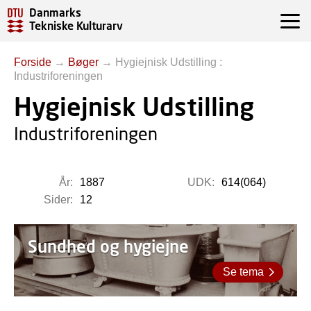
Danmarks
Tekniske Kulturarv
Forside
→
Bøger
→
Hygiejnisk Udstilling :
Industriforeningen
Hygiejnisk Udstilling
Industriforeningen
År:
1887
UDK:
614(064)
Sider:
12
Sundhed og hygiejne
Se tema