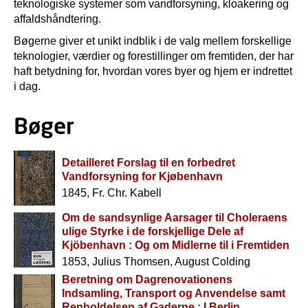
teknologiske systemer som vandforsyning, kloakering og
affaldshåndtering.
Bøgerne giver et unikt indblik i de valg mellem forskellige
teknologier, værdier og forestillinger om fremtiden, der har
haft betydning for, hvordan vores byer og hjem er indrettet
i dag.
Bøger
Detailleret Forslag til en forbedret
Vandforsyning for Kjøbenhavn
1845, Fr. Chr. Kabell
Om de sandsynlige Aarsager til Choleraens
ulige Styrke i de forskjellige Dele af
Kjöbenhavn : Og om Midlerne til i Fremtiden
at formindske Sygdommens Styrke
1853, Julius Thomsen, August Colding
Beretning om Dagrenovationens
Indsamling, Transport og Anvendelse samt
Renholdelsen af Gaderne : I Berlin,