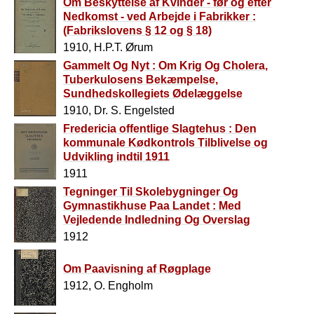
Om Beskyttelse af Kvinder - før og efter
Nedkomst - ved Arbejde i Fabrikker :
(Fabrikslovens § 12 og § 18)
1910, H.P.T. Ørum
Gammelt Og Nyt : Om Krig Og Cholera,
Tuberkulosens Bekæmpelse,
Sundhedskollegiets Ødelæggelse
1910, Dr. S. Engelsted
Fredericia offentlige Slagtehus : Den
kommunale Kødkontrols Tilblivelse og
Udvikling indtil 1911
1911
Tegninger Til Skolebygninger Og
Gymnastikhuse Paa Landet : Med
Vejledende Indledning Og Overslag
1912
Om Paavisning af Røgplage
1912, O. Engholm