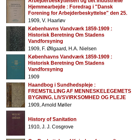
Arbejderbeskyttelsen og det industrielle
Hjemmearbejde : Foredrag i "Dansk
Forening for Arbejderbeskyttelse" den 25.
Marts 1909
1909, V. Haarløv
Københavns Vandværk 1859-1909 :
Historisk Beretning Om Stadens
Vandforsyning
1909, F. Øllgaard, H.A. Nielsen
Københavns Vandværk 1859-1909 :
Historisk Beretning Om Stadens
Vandforsyning
1909
Haandbog i Sundhedspleje :
FREMSTILLING AF MENNESKELEGEMETS
BYGNING, LIVSVIRKSOMHED OG PLEJE
1909, Arnold Møller
History of Sanitation
1910, J. J. Cosgrove