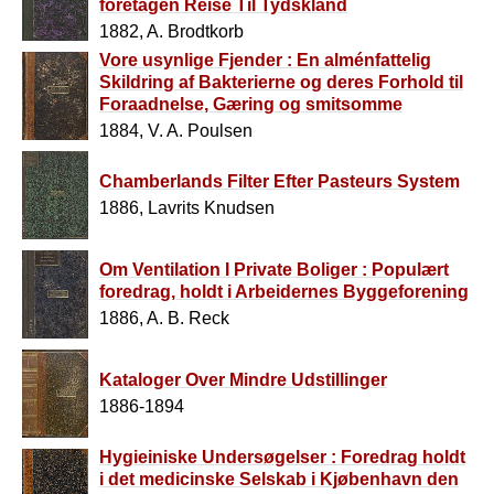
foretagen Reise Til Tydskland
1882, A. Brodtkorb
Vore usynlige Fjender : En alménfattelig
Skildring af Bakterierne og deres Forhold til
Foraadnelse, Gæring og smitsomme
Sygdomme
1884, V. A. Poulsen
Chamberlands Filter Efter Pasteurs System
1886, Lavrits Knudsen
Om Ventilation I Private Boliger : Populært
foredrag, holdt i Arbeidernes Byggeforening
1886, A. B. Reck
Kataloger Over Mindre Udstillinger
1886-1894
Hygieiniske Undersøgelser : Foredrag holdt
i det medicinske Selskab i Kjøbenhavn den