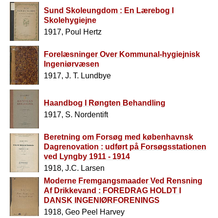
Sund Skoleungdom : En Lærebog I
Skolehygiejne
1917, Poul Hertz
Forelæsninger Over Kommunal-hygiejnisk
Ingeniørvæsen
1917, J. T. Lundbye
Haandbog I Røngten Behandling
1917, S. Nordentift
Beretning om Forsøg med københavnsk
Dagrenovation : udført på Forsøgsstationen
ved Lyngby 1911 - 1914
1918, J.C. Larsen
Moderne Fremgangsmaader Ved Rensning
Af Drikkevand : FOREDRAG HOLDT I
DANSK INGENIØRFORENINGS
HYGIEJNISK- TEKNISKE SEKTION DEN 17.
1918, Geo Peel Harvey