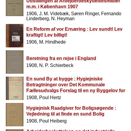
Udstillingen af Arbejderbeskyttelsesmidler
m.m. i København 1907
1906, J. M. Videbæk, Søren Ringer, Fernando
Linderberg, N. Heyman
En Reform af vor Ernæring : Lev sundt! Lev
kraftigt! Lev billigt!
1906, M. Hindhede
Beretning fra en rejse i England
1908, N. P. Schierbeck
En sund By at bygge : Hygiejniske
Betragtninger over Det Kommunale
Fællesudvalgs Forslag til en ny Byggelov for
København
1908, Poul Hertz
Hygiejnisk Raadgiver for Boligsøgende :
Vejledning til at finde en sund Bolig
1908, Poul Heiberg