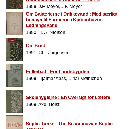
Hamburg, Dresden, Frankfurt, Wiesbaden,
1888, J.F. Meyer, J.F. Meyer
Straszburg, Køln, Kiel og Paris. Meddelt ved
Om Bakterierne i Drikkevand : Med særligt
det hygiejniske Lægemøde
hensyn til Formerne i Kjøbenhavns
Ledningsvand
1890, H. A. Nielsen
Om Brød
1891, Chr. Jürgensen
Folkebad : For Landsbygden
1908, Hjalmar Aass, Einar Møinichen
Skolehygiejne : En Oversigt for Lærere
1909, Axel Holst
Septic-Tanks : The Scandinavian Septic