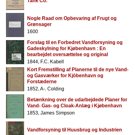
Tank Co.
Nogle Raad om Opbevaring af Frugt og
Grønsager
1600
Forslag til en Forbedret Vandforsyning og
Gadeskylning for Kjøbenhavn : En
bearbejdet oversættelse og original
afhandling
1844, F.C. Kabell
Kort Fremstilling af Planerne til de nye Vand-
og Gasværker for Kjöbenhavn og
Forstæderne
1852, A-. Colding
Betænkning over de udarbejdede Planer for
Vand- Gas- og Cloak-Anlæg i Kjøbenhavn
1853, James Simpson
Vandforsyning til Huusbrug og Industrien