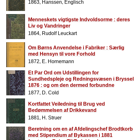
1863, Hanssen, Englisch
Menneskets vigtigste Indvoldsorme : deres
Liv og Vandringer
1864, Rudolf Leuckart
Om Børns Anvendelse i Fabriker : Særlig
med Hensyn til vore Forhold
1872, E. Hornemann
Et Par Ord om Udstillingen for
Sundhedspleje og Redningsvæsen i Bryssel
1876 : og om den dermed forbundne
Kongres
1877, D. Cold
Kortfattet Veiledning til Brug ved
Bedømmelsen af Drikkevand
1881, H. Struer
Beretning om en af Afdelingschef Brodtkorb
med Stipendium af Bykassen i 1881