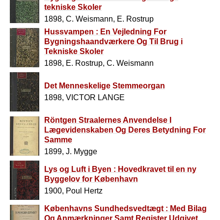
tekniske Skoler
1898, C. Weismann, E. Rostrup
Hussvampen : En Vejledning For
Bygningshaandværkere Og Til Brug i
Tekniske Skoler
1898, E. Rostrup, C. Weismann
Det Menneskelige Stemmeorgan
1898, VICTOR LANGE
Röntgen Straalernes Anvendelse I
Lægevidenskaben Og Deres Betydning For
Samme
1899, J. Mygge
Lys og Luft i Byen : Hovedkravet til en ny
Byggelov for København
1900, Poul Hertz
Københavns Sundhedsvedtægt : Med Bilag
Og Anmærkninger Samt Register Udgivet