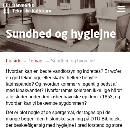
Danmarks
Tekniske Kulturarv
Sundhed og hygiejne
Forside
→
Temaer
→
Sundhed og hygiejne
Hvordan kan en bedre vandforsyning indrettes? Er wc’er
en god teknologi, eller skal vi hellere benytte
latrinspande? Og hvordan kommer vi egentlig bedst af
med kloakvandet?
Hvorfor ramte koleraen ikke lige hårdt
alle steder under den københavnske epidemi i 1853, og
hvordan kan vi bekæmpe sygdommen?
Det er blot nogle af de spørgsmål, der tages op i de
mange bøger i den historiske samling på DTU Bibliotek,
der beskæftiger sig med hygiejne i bred forstand og store