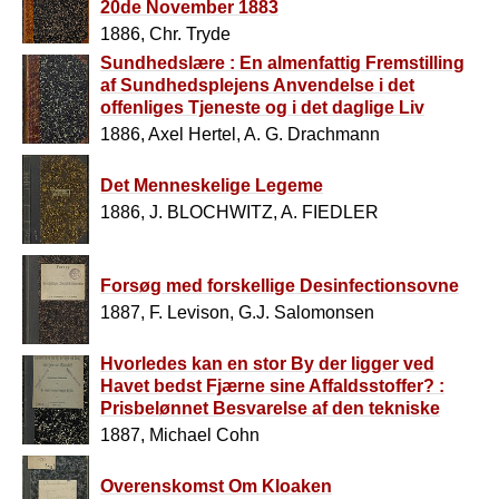
20de November 1883
1886, Chr. Tryde
Sundhedslære : En almenfattig Fremstilling
af Sundhedsplejens Anvendelse i det
offenliges Tjeneste og i det daglige Liv
1886, Axel Hertel, A. G. Drachmann
Det Menneskelige Legeme
1886, J. BLOCHWITZ, A. FIEDLER
Forsøg med forskellige Desinfectionsovne
1887, F. Levison, G.J. Salomonsen
Hvorledes kan en stor By der ligger ved
Havet bedst Fjærne sine Affaldsstoffer? :
Prisbelønnet Besvarelse af den tekniske
Forenings Prisopgave for 1886
1887, Michael Cohn
Overenskomst Om Kloaken