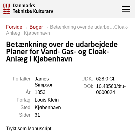
Danmarks
Tekniske Kulturarv
Forside
→
Bøger
→
Betænkning over de udarbe…Cloak-
Anlæg i Kjøbenhavn
Betænkning over de udarbejdede
Planer for Vand- Gas- og Cloak-
Anlæg i Kjøbenhavn
Forfatter:
James
UDK:
628.0 Gl.
Simpson
DOI:
10.48563/dtu-
År:
1853
0000024
Forlag:
Louis Klein
Sted:
Kjøbenhavn
Sider:
31
Trykt som Manuscript