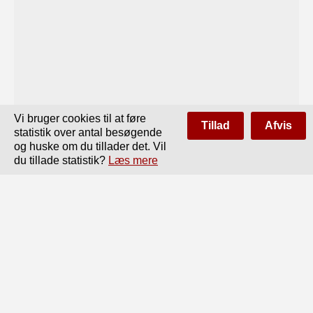
Vi bruger cookies til at føre
Tillad
Afvis
statistik over antal besøgende
og huske om du tillader det. Vil
du tillade statistik?
Læs mere
Side
af
170
Forrige
Næste
Perle-Fluesvamp (Amanita rubescens Fr.) Ikke tilraadelig.