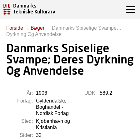
Danmarks
Tekniske Kulturarv
Forside
→
Bøger
→
Danmarks Spiselige Svampe…
Dyrkning Og Anvendelse
Danmarks Spiselige
Svampe; Deres Dyrkning
Og Anvendelse
År:
1906
UDK:
589.2
Forlag:
Gyldendalske
Boghandel -
Nordisk Forlag
Sted:
Kjøbenhavn og
Kristiania
Sider:
32