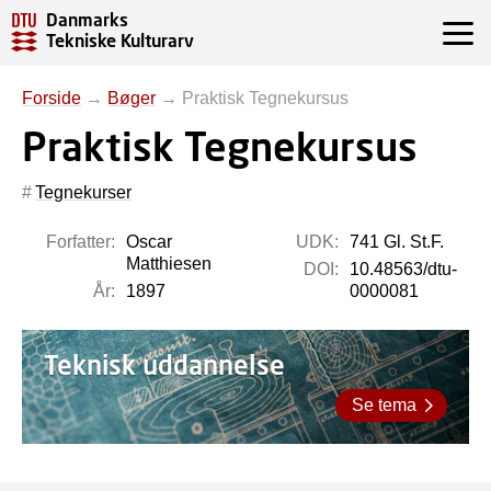
Danmarks
Tekniske Kulturarv
Forside
→
Bøger
→
Praktisk Tegnekursus
Praktisk Tegnekursus
Tegnekurser
Forfatter:
Oscar
UDK:
741 Gl. St.F.
Matthiesen
DOI:
10.48563/dtu-
År:
1897
0000081
Teknisk uddannelse
Se tema