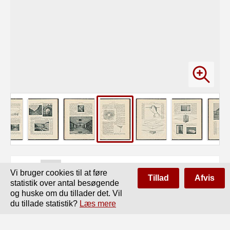
Side
af
60
Forrige
Næste
Vi bruger cookies til at føre
Tillad
Afvis
statistik over antal besøgende
ANDEN AFDELING.

og huske om du tillader det. Vil
PERSPEKTIVENS ANDET AFSNIT.

du tillade statistik?
Læs mere
Men lad os udvide denne Kundskab og se, hvilke

Slutninger vi maa kunne drage.
