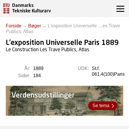
Danmarks
Tekniske Kulturarv
Forside
→
Bøger
→
L'exposition Universelle …es Trave
Publics, Atlas
L'exposition Universelle Paris 1889
Le Construction Les Trave Publics, Atlas
År:
1889
UDK:
St.f.
061.4(100)Paris
Sider:
184
Verdensudstillinger
Se tema