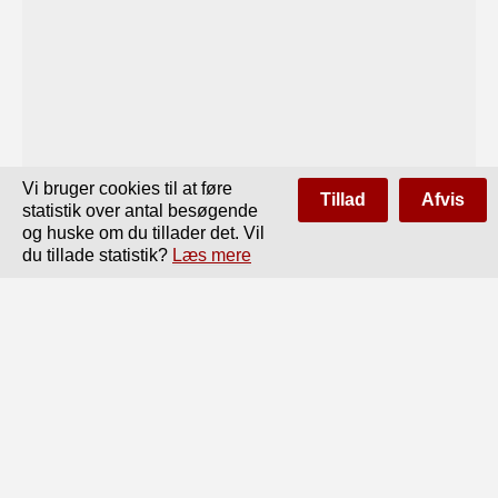
Vi bruger cookies til at føre
Tillad
Afvis
statistik over antal besøgende
og huske om du tillader det. Vil
du tillade statistik?
Læs mere
Side
af
366
Forrige
Næste
121

Fig- 77.

brudt. Ringen er isoleret anbragt i Laaget og i Forbindelse 