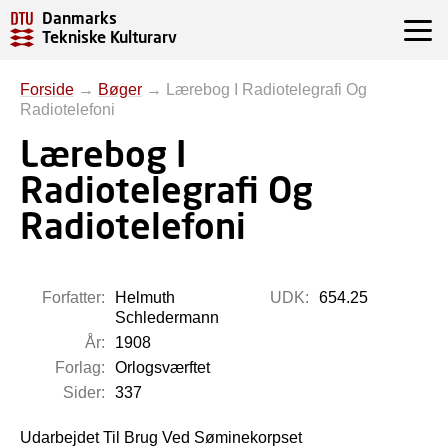
Danmarks
Tekniske Kulturarv
Forside
→
Bøger
→
Lærebog I Radiotelegrafi Og
Radiotelefoni
Lærebog I
Radiotelegrafi Og
Radiotelefoni
Forfatter:
Helmuth
UDK:
654.25
Schledermann
År:
1908
Forlag:
Orlogsværftet
Sider:
337
Udarbejdet Til Brug Ved Søminekorpset