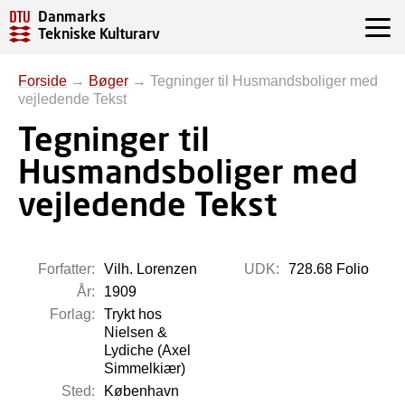
Danmarks
Tekniske Kulturarv
Forside
→
Bøger
→
Tegninger til Husmandsboliger med
vejledende Tekst
Tegninger til
Husmandsboliger med
vejledende Tekst
Forfatter:
Vilh. Lorenzen
UDK:
728.68 Folio
År:
1909
Forlag:
Trykt hos
Nielsen &
Lydiche (Axel
Simmelkiær)
Sted:
København