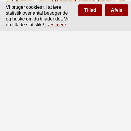
Vi bruger cookies til at føre
Tillad
Afvis
statistik over antal besøgende
og huske om du tillader det. Vil
du tillade statistik?
Læs mere
Side
af
646
Forrige
Næste
616

de 3 Aar 1880/s2 har været 1590, 1720 og 1980, og 
Antal Tons Gods

750, 750 og 900.

Antallet af Rejsende er som nævnt voxet for begge Aar og 
for alle

Baner, men Tilvæxten er meget ulige; den største har 
Smaalensbanen,

der efterhaanden har arbejdet sig op, og hvor Antallet 
374,200 i 1880

er voxet til 526,400 i 1882 eller med 41 %; dernæst er 
Tilvæxten- i de

2 Aar 36 % for Banen Drammen—Randsfjord (fra 