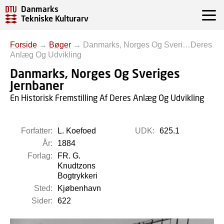
Danmarks
Tekniske Kulturarv
Forside
→
Bøger
→
Danmarks, Norges Og Sveri…Deres
Anlæg Og Udvikling
Danmarks, Norges Og Sveriges
Jernbaner
En Historisk Fremstilling Af Deres Anlæg Og Udvikling
Forfatter:
L. Koefoed
UDK:
625.1
År:
1884
Forlag:
FR. G.
Knudtzons
Bogtrykkeri
Sted:
Kjøbenhavn
Sider:
622