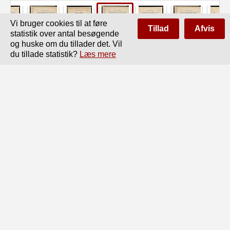
Vi bruger cookies til at føre
Tillad
Afvis
statistik over antal besøgende
og huske om du tillader det. Vil
du tillade statistik?
Læs mere
Side
af
394
Forrige
Næste
370

ANDEN GRADS LIGNINGEN.

Led Gange sidste Led, må sidste Led hedde Venstre

Side af Ligningen mangler da blot sidste Leds Kvadrat,

som nu ses at måtte være (§)2. Lægges dette til på

venstre Side, må det også lægges til på højre Side; altså:

c2x2 -j- aCX + (l)2 = 4- (f)2.

Her indeholder højre Side kun lutter bekjendte Størrel-

ser, og nu kunne vi skrive venstre Side som en toleddet

Størrelse i anden Potents, nemlig:

(fix -j- 2 = bc 4- (§)2.
