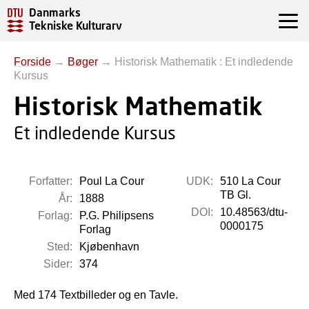
Danmarks
Tekniske Kulturarv
Forside
→
Bøger
→
Historisk Mathematik : Et indledende
Kursus
Historisk Mathematik
Et indledende Kursus
Forfatter:
Poul La Cour
UDK:
510 La Cour
TB Gl.
År:
1888
DOI:
10.48563/dtu-
Forlag:
P.G. Philipsens
0000175
Forlag
Sted:
Kjøbenhavn
Sider:
374
Med 174 Textbilleder og en Tavle.