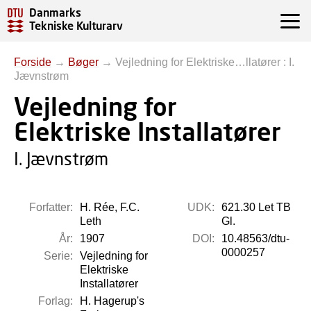
Danmarks
Tekniske Kulturarv
Forside
→
Bøger
→
Vejledning for Elektriske…llatører : I.
Jævnstrøm
Vejledning for
Elektriske Installatører
I. Jævnstrøm
Forfatter:
H. Rée, F.C.
UDK:
621.30 Let TB
Leth
Gl.
År:
1907
DOI:
10.48563/dtu-
0000257
Serie:
Vejledning for
Elektriske
Installatører
Forlag:
H. Hagerup's