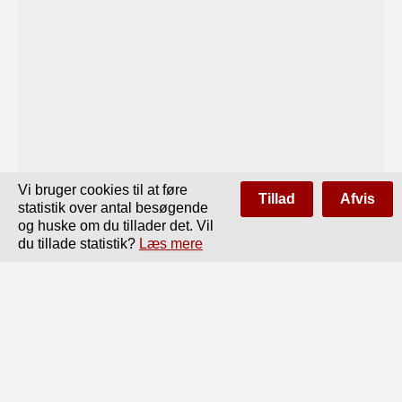
Vi bruger cookies til at føre
Tillad
Afvis
statistik over antal besøgende
og huske om du tillader det. Vil
du tillade statistik?
Læs mere
Side
af
205
Forrige
Næste