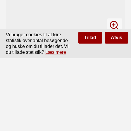
Vi bruger cookies til at føre
Tillad
Afvis
statistik over antal besøgende
og huske om du tillader det. Vil
du tillade statistik?
Læs mere
Side
af
18
Forrige
Næste
INVENTAR OG REKVISITTER

TIL MODERNE TEGNESTUER

'■(ly*)}

l - < Tegner ved Artilleriet J. SCHELLER