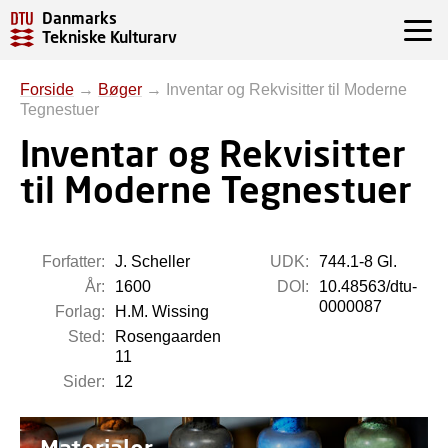
Danmarks
Tekniske Kulturarv
Forside
→
Bøger
→
Inventar og Rekvisitter til Moderne
Tegnestuer
Inventar og Rekvisitter
til Moderne Tegnestuer
Forfatter:
J. Scheller
UDK:
744.1-8 Gl.
År:
1600
DOI:
10.48563/dtu-
0000087
Forlag:
H.M. Wissing
Sted:
Rosengaarden
11
Sider:
12