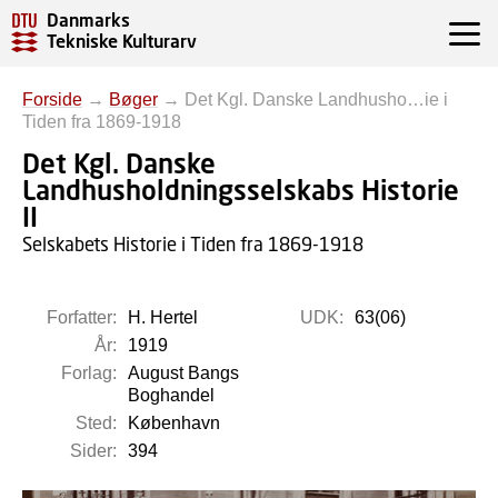
Danmarks
Tekniske Kulturarv
Forside
→
Bøger
→
Det Kgl. Danske Landhusho…ie i
Tiden fra 1869-1918
Det Kgl. Danske
Landhusholdningsselskabs Historie
II
Selskabets Historie i Tiden fra 1869-1918
Forfatter:
H. Hertel
UDK:
63(06)
År:
1919
Forlag:
August Bangs
Boghandel
Sted:
København
Sider:
394