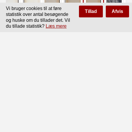
Vi bruger cookies til at føre
Tillad
Afvis
statistik over antal besøgende
og huske om du tillader det. Vil
du tillade statistik?
Læs mere
Side
af
420
Forrige
Næste
J'iJlWMi ......