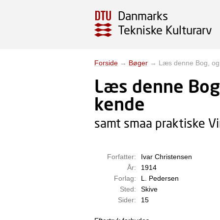
Danmarks
Tekniske Kulturarv
Forside
→
Bøger
→
Læs denne Bog, og 
Læs denne Bog,
kende
samt smaa praktiske Vi
Forfatter:
Ivar Christensen
År:
1914
Forlag:
L. Pedersen
Sted:
Skive
Sider:
15