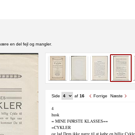
være en del fejl og mangler.
Side
af
16
Forrige
Næste
4

husk

= MINE FØRSTE KLASSES==

=CYKLER

og lad Dem ikke narre til at købe en billig Cykle t