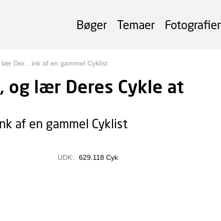
Bøger
Temaer
Fotografier
lær Der…ink af en gammel Cyklist
 og lær Deres Cykle at
nk af en gammel Cyklist
UDK:
629.118 Cyk